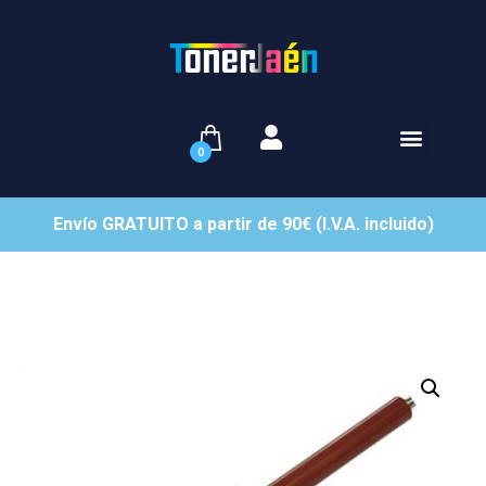
0
Envío GRATUITO a partir de 90€ (I.V.A. incluido)