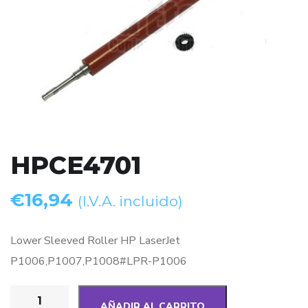
HPCE4701
€
16,94
(I.V.A. incluido)
Lower Sleeved Roller HP LaserJet
P1006,P1007,P1008#LPR-P1006
AÑADIR AL CARRITO