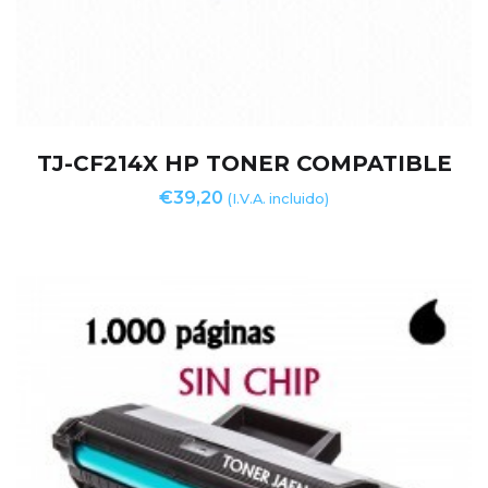
TJ-CF214X HP TONER COMPATIBLE
€
39,20
(I.V.A. incluido)