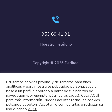
953 89 41 91
Nuestro Teléfono
Copyright © 2026 Deditec.
Política de Privacidad
–
Condiciones de Compra
–
Política de
Utilizamos cookies propias y de terceros para fines
Cookies
analíticos y para mostrarte publicidad personalizada en
base a un perfil elaborado a partir de tus hábitos de
navegación (por ejemplo, páginas visitadas). Clica
AQUÍ
para más información. Puedes aceptar todas las cookies
pulsando el botón “Aceptar” o configurarlas o rechazar su
uso clicando
AQUÍ