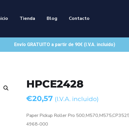
nicio
Tienda
Blog
Contacto
Envío GRATUITO a partir de 90€ (I.V.A. incluido)
HPCE2428
€
20,57
(I.V.A. incluido)
Paper Pickup Roller Pro 500,M570,M575,CP35
4968-000