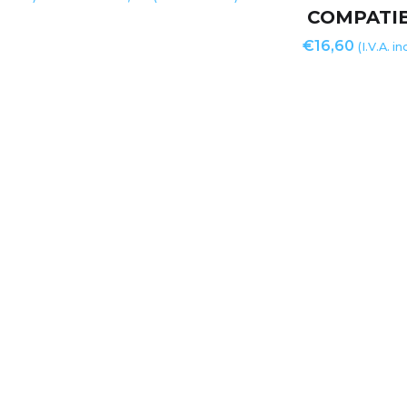
COMPATI
€
16,60
(I.V.A. i