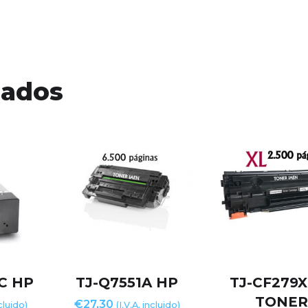
nados
C HP
TJ-Q7551A HP
TJ-CF279X
TONE
€
27,30
ncluido)
(I.V.A. incluido)