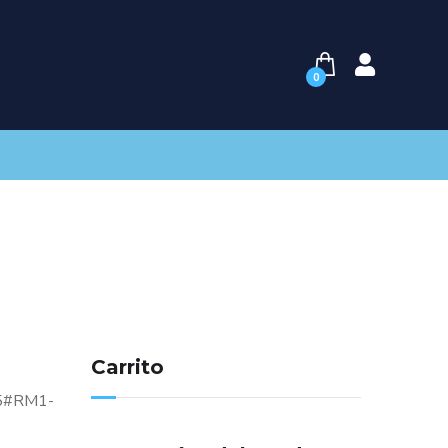
0
Carrito
25#RM1-