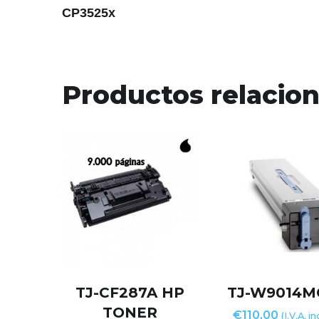
CP3525x
Productos relacio
TJ-CF287A HP
TJ-W9014M
TONER
€
110,00
(I.V.A. i