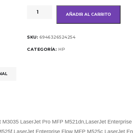
AÑADIR AL CARRITO
SKU:
6946326524254
CATEGORÍA:
HP
NAL
t M3035 LaserJet Pro MFP M521dn,LaserJet Enterprise
25f,LaserJet Enterprise Flow MFP M525c LaserJet Ent