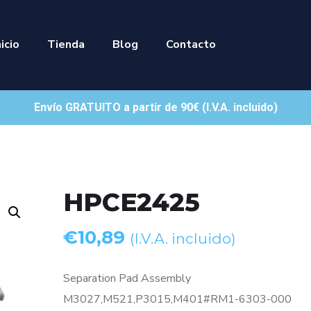
nicio
Tienda
Blog
Contacto
Envío GRATUITO a partir de 90€ (I.V.A. incluido)
HPCE2425
€
10,89
(I.V.A. incluido)
Separation Pad Assembly
M3027,M521,P3015,M401#RM1-6303-000