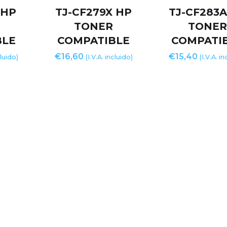
 HP
TJ-CF279X HP
TJ-CF283A
TONER
TONE
BLE
COMPATIBLE
COMPATI
€
16,60
€
15,40
cluido)
(I.V.A. incluido)
(I.V.A. i