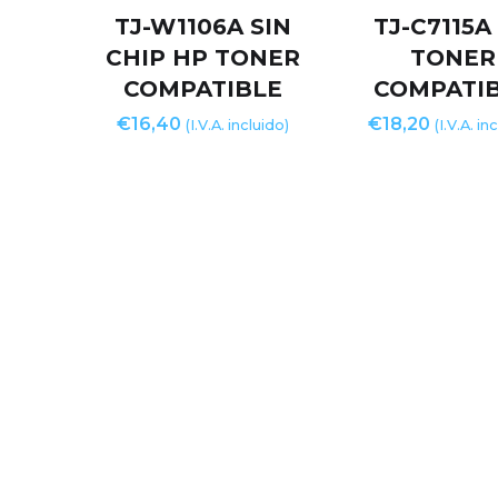
TJ-W1106A SIN
TJ-C7115A
CHIP HP TONER
TONER
COMPATIBLE
COMPATI
€
16,40
€
18,20
(I.V.A. incluido)
(I.V.A. in