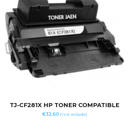
TJ-CF281X HP TONER COMPATIBLE
€
32,60
(I.V.A. incluido)