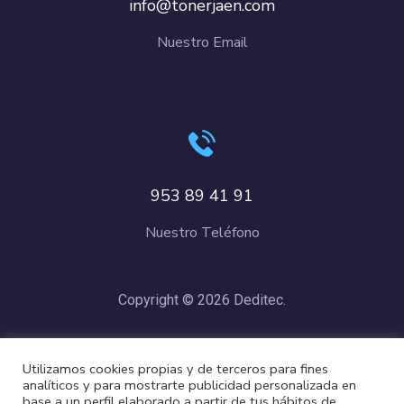
info@tonerjaen.com
Nuestro Email
953 89 41 91
Nuestro Teléfono
Copyright © 2026 Deditec.
Política de Privacidad
–
Condiciones de Compra
–
Política de
Utilizamos cookies propias y de terceros para fines
Cookies
analíticos y para mostrarte publicidad personalizada en
base a un perfil elaborado a partir de tus hábitos de