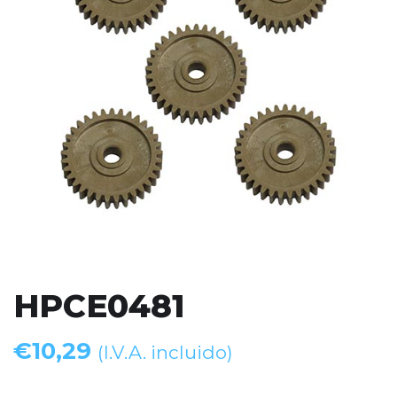
HPCE0481
€
10,29
(I.V.A. incluido)