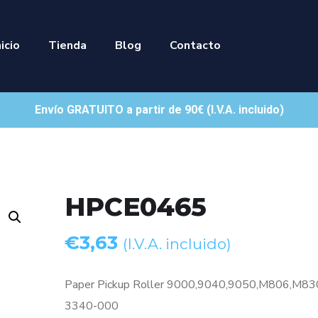
nicio
Tienda
Blog
Contacto
Envío GRATUITO a partir de 90€ (I.V.A. incluido)
HPCE0465
€
3,63
(I.V.A. incluido)
Paper Pickup Roller 9000,9040,9050,M806,M8
3340-000