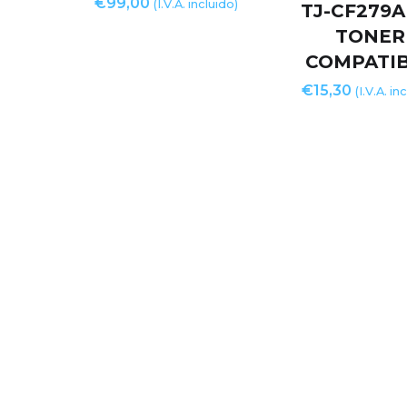
€
99,00
(I.V.A. incluido)
TJ-CF279A
TONER
COMPATI
€
15,30
(I.V.A. in