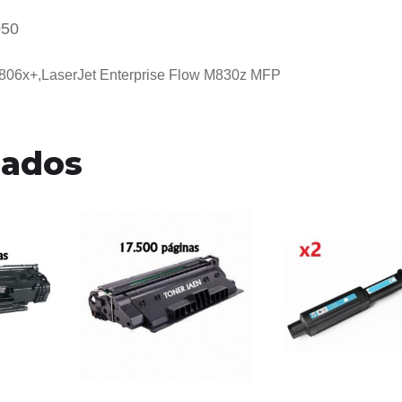
050
M806x+,LaserJet Enterprise Flow M830z MFP
nados