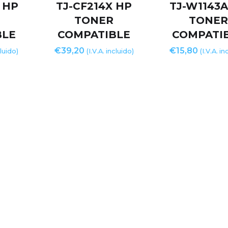
 HP
TJ-CF214X HP
TJ-W1143A
TONER
TONE
BLE
COMPATIBLE
COMPATI
€
39,20
€
15,80
cluido)
(I.V.A. incluido)
(I.V.A. in