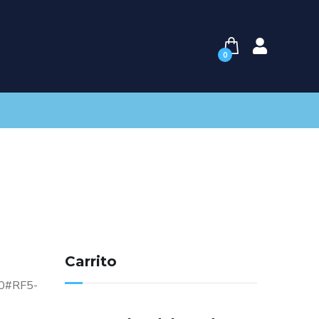
0
Carrito
30#RF5-