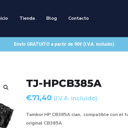
nicio
Tienda
Blog
Contacto
Envío GRATUITO a partir de 90€ (I.V.A. incluido)
TJ-HPCB385A
€
71,40
(I.V.A. incluido)
Tambor HP CB385A cian, compatible con el 
original CB385A