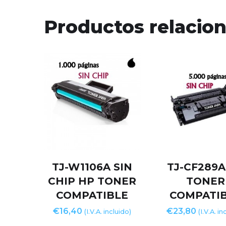
Productos relacio
TJ-W1106A SIN
TJ-CF289A
CHIP HP TONER
TONER
COMPATIBLE
COMPATI
€
16,40
€
23,80
(I.V.A. incluido)
(I.V.A. in