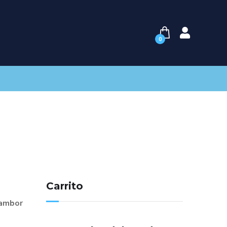
0
Carrito
tambor