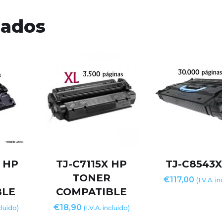
nados
 HP
TJ-C7115X HP
TJ-C8543X
TONER
€
117,00
(I.V.A. i
BLE
COMPATIBLE
€
18,90
cluido)
(I.V.A. incluido)