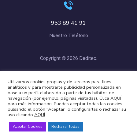
953 89 41 91
Nuestro Teléfono
Copyright © 2026 Deditec.
Política de Privacidad
–
Condiciones de Compra
–
Política de
Utilizamos cookies propias y de terceros para fines
Cookies
analíticos y para mostrarte publicidad personalizada en
base a un perfil elaborado a partir de tus hábitos de
navegación (por ejemplo, páginas visitadas). Clica
AQUÍ
para más información. Puedes aceptar todas las cookies
pulsando el botón “Aceptar” o configurarlas o rechazar su
uso clicando
AQUÍ
Aceptar Cookies
Rechazar todas