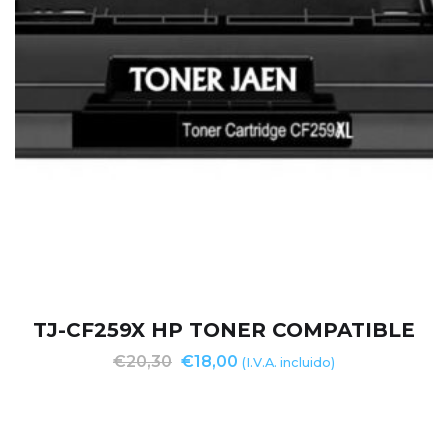
TJ-CF259X HP TONER COMPATIBLE
€
20,30
€
18,00
(I.V.A. incluido)