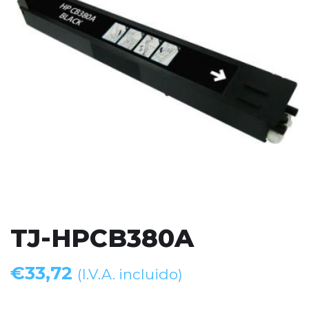
TJ-HPCB380A
€
33,72
(I.V.A. incluido)