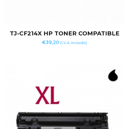
TJ-CF214X HP TONER COMPATIBLE
€
39,20
(I.V.A. incluido)