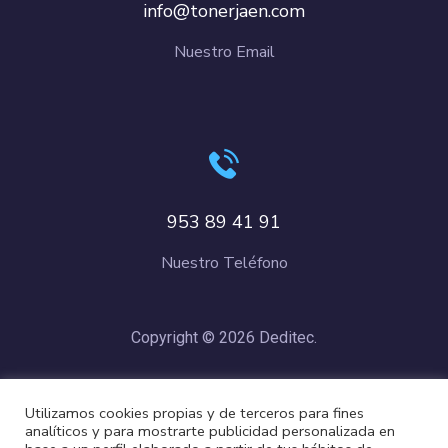
info@tonerjaen.com
Nuestro Email
953 89 41 91
Nuestro Teléfono
Copyright © 2026 Deditec.
Política de Privacidad
–
Condiciones de Compra
–
Política de
Utilizamos cookies propias y de terceros para fines
Cookies
analíticos y para mostrarte publicidad personalizada en