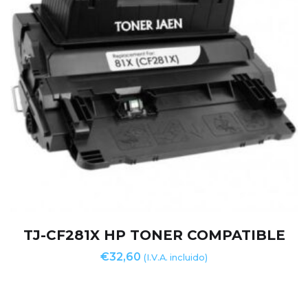
TJ-CF281X HP TONER COMPATIBLE
€
32,60
(I.V.A. incluido)