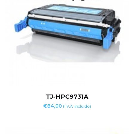
TJ-HPC9731A
€
84,00
(I.V.A. incluido)