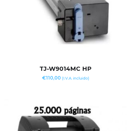
TJ-W9014MC HP
€
110,00
(I.V.A. incluido)