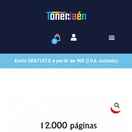
0
Envío GRATUITO a partir de 90€ (I.V.A. incluido)