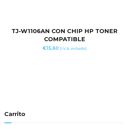
TJ-W1106AN CON CHIP HP TONER
COMPATIBLE
€
15,60
(I.V.A. incluido)
Carrito