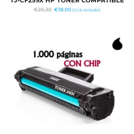
TJ-CF259X HP TONER COMPATIBLE
€
20,30
€
18,00
(I.V.A. incluido)