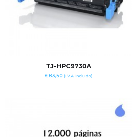
TJ-HPC9730A
€
83,50
(I.V.A. incluido)