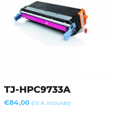
TJ-HPC9733A
€
84,00
(I.V.A. incluido)