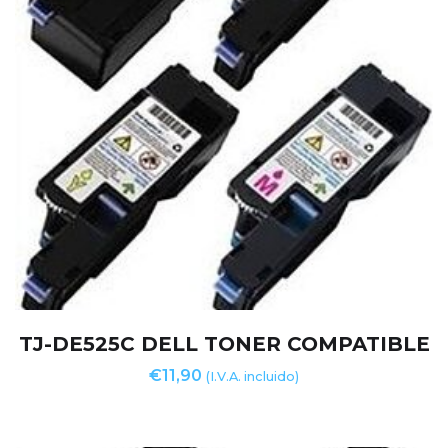
TJ-DE525C DELL TONER COMPATIBLE
€
11,90
(I.V.A. incluido)