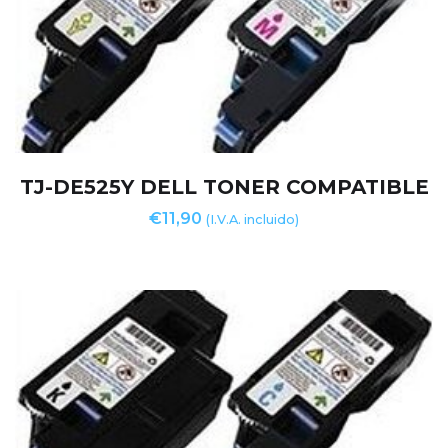
TJ-DE525Y DELL TONER COMPATIBLE
€
11,90
(I.V.A. incluido)