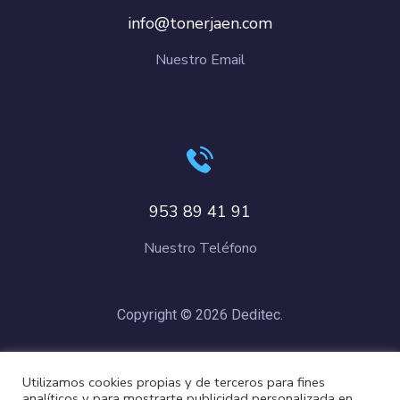
info@tonerjaen.com
Nuestro Email
953 89 41 91
Nuestro Teléfono
Copyright © 2026 Deditec.
Política de Privacidad
–
Condiciones de Compra
–
Política de
Utilizamos cookies propias y de terceros para fines
Cookies
analíticos y para mostrarte publicidad personalizada en