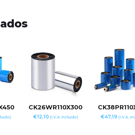
nados
X450
CK26WR110X300
CK38PR110
€
12,10
€
47,19
cluido)
(I.V.A. incluido)
(I.V.A. in