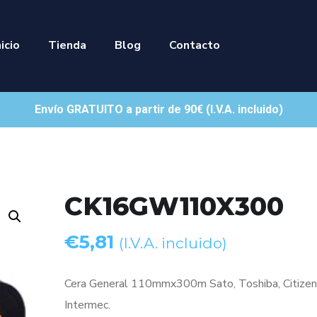
nicio
Tienda
Blog
Contacto
Envío GRATUITO a partir de 90€ (I.V.A. incluido)
CK16GW110X300
€
5,81
(I.V.A. incluido)
Cera General 110mmx300m Sato, Toshiba, Citizen,
Intermec.