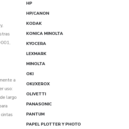
HP
HP/CANON
KODAK
y,
KONICA MINOLTA
stras
9001,
KYOCERA
LEXMARK
MINOLTA
OKI
amente a
OKI/XEROX
er uso:
OLIVETTI
 de largo
PANASONIC
para
PANTUM
 cintas
PAPEL PLOTTER Y PHOTO