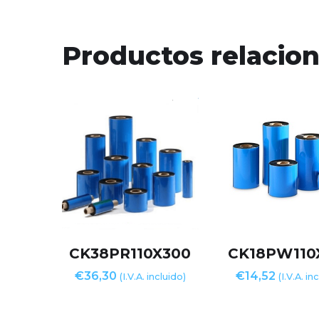
Productos relacio
CK38PR110X300
CK18PW110
€
36,30
€
14,52
(I.V.A. incluido)
(I.V.A. in