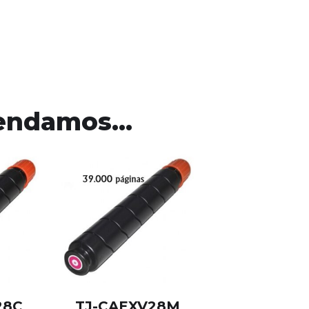
mendamos…
28C
TJ-CAEXV28M