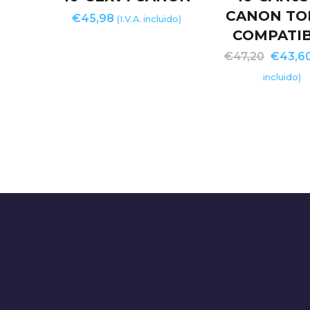
CANON TO
€
45,98
(I.V.A. incluido)
COMPATI
€
47,20
€
43,6
incluido)