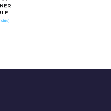
NER
BLE
cluido)