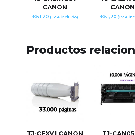
CANON
CANO
€
51,20
€
51,20
(I.V.A. incluido)
(I.V.A. in
Productos relacio
TJ-CEXV1 CANON
TJ-CAN0