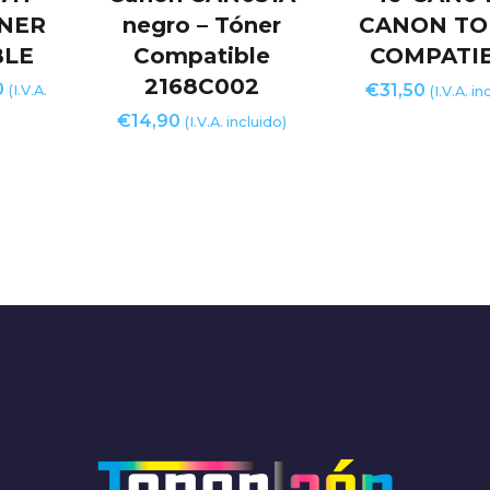
NER
negro – Tóner
CANON TO
BLE
Compatible
COMPATI
2168C002
0
€
31,50
(I.V.A.
(I.V.A. in
€
14,90
(I.V.A. incluido)