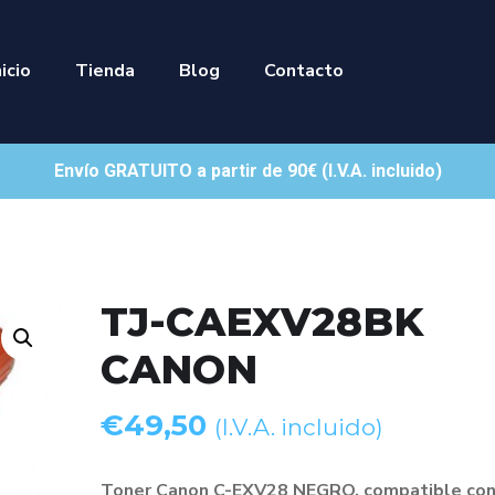
nicio
Tienda
Blog
Contacto
Envío GRATUITO a partir de 90€ (I.V.A. incluido)
TJ-CAEXV28BK
CANON
€
49,50
(I.V.A. incluido)
Toner Canon C-EXV28 NEGRO, compatible con