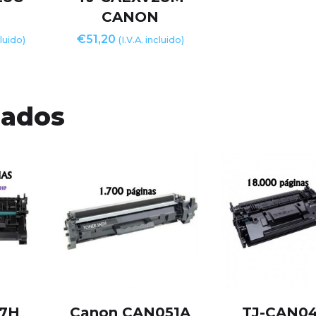
N
CANON
€
51,20
cluido)
(I.V.A. incluido)
nados
57H
Canon CAN051A
TJ-CAN0