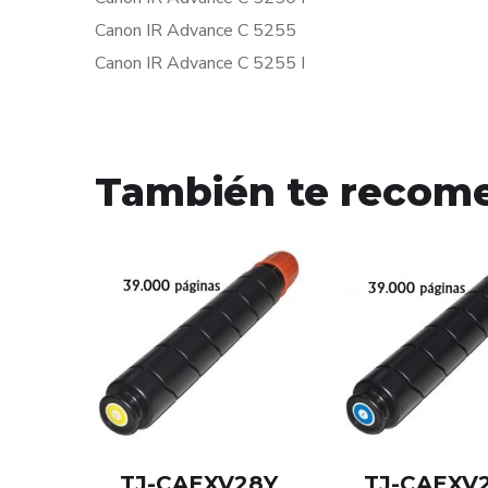
Canon IR Advance C 5255
Canon IR Advance C 5255 I
También te reco
TJ-CAEXV28Y
TJ-CAEXV