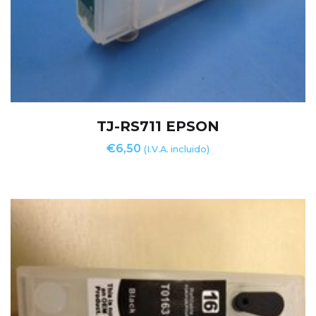
TJ-RS711 EPSON
€
6,50
(I.V.A. incluido)