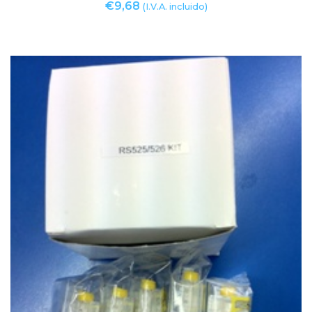
€
9,68
(I.V.A. incluido)