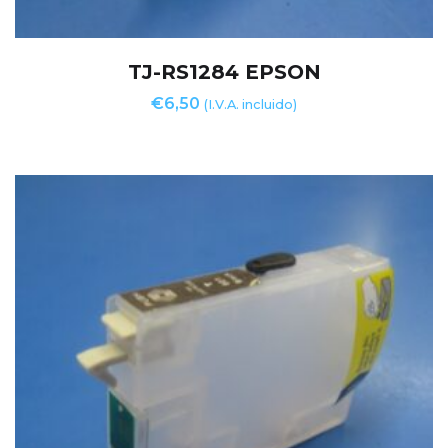
TJ-RS1284 EPSON
€
6,50
(I.V.A. incluido)