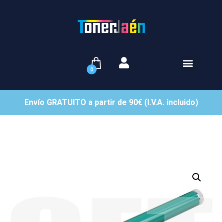
0
Envío GRATUITO a partir de 90€ (I.V.A. incluido)