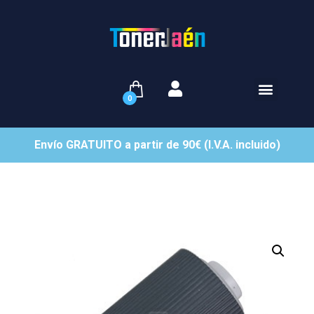
0
Envío GRATUITO a partir de 90€ (I.V.A. incluido)