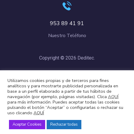
953 89 41 91
Nuestro Teléfono
Copyright © 2026 Deditec.
Política de Privacidad
–
Condiciones de Compra
–
Política de
Utilizamos cookies propias y de terceros para fines
Cookies
analíticos y para mostrarte publicidad personalizada en
base a un perfil elaborado a partir de tus hábitos de
navegación (por ejemplo, páginas visitadas). Clica
AQUÍ
para más información. Puedes aceptar todas las cookies
pulsando el botón “Aceptar” o configurarlas o rechazar su
uso clicando
AQUÍ
Aceptar Cookies
Rechazar todas