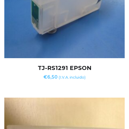
TJ-RS1291 EPSON
€
6,50
(I.V.A. incluido)