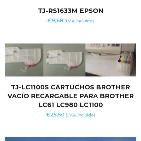
TJ-RS1633M EPSON
€
9,68
(I.V.A. incluido)
TJ-LC1100S CARTUCHOS BROTHER
VACÍO RECARGABLE PARA BROTHER
LC61 LC980 LC1100
€
25,50
(I.V.A. incluido)