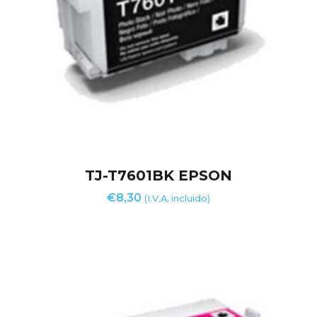
TJ-T7601BK EPSON
€
8,30
(I.V.A. incluido)