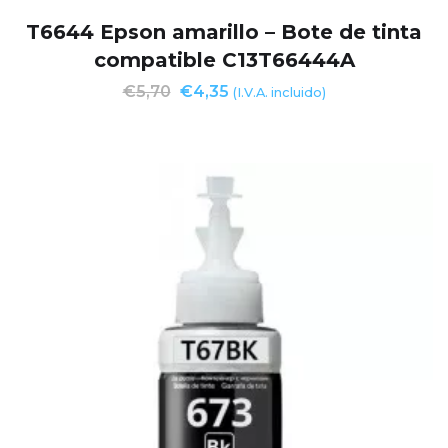
T6644 Epson amarillo – Bote de tinta
compatible C13T66444A
€
5,70
€
4,35
(I.V.A. incluido)