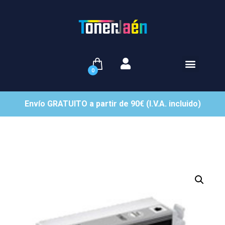
0
Envío GRATUITO a partir de 90€ (I.V.A. incluido)