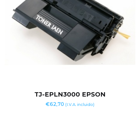
TJ-EPLN3000 EPSON
€
62,70
(I.V.A. incluido)