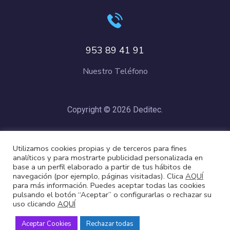
953 89 41 91
Nuestro Teléfono
Copyright © 2026 Deditec.
Política de Privacidad
–
Condiciones de Compra
–
Política de
Utilizamos cookies propias y de terceros para fines
Cookies
analíticos y para mostrarte publicidad personalizada en
base a un perfil elaborado a partir de tus hábitos de
navegación (por ejemplo, páginas visitadas). Clica
AQUÍ
para más información. Puedes aceptar todas las cookies
pulsando el botón “Aceptar” o configurarlas o rechazar su
uso clicando
AQUÍ
Aceptar Cookies
Rechazar todas