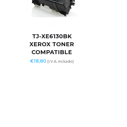
TJ-XE6130BK
XEROX TONER
COMPATIBLE
€
18,80
(I.V.A. incluido)