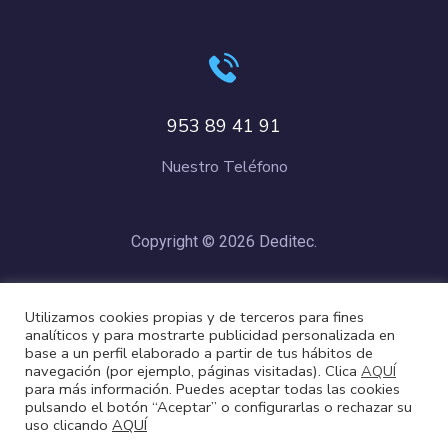
953 89 41 91
Nuestro Teléfono
Copyright © 2026 Deditec.
Política de Privacidad
–
Condiciones de Compra
–
Política de
Utilizamos cookies propias y de terceros para fines
Cookies
analíticos y para mostrarte publicidad personalizada en
base a un perfil elaborado a partir de tus hábitos de
navegación (por ejemplo, páginas visitadas). Clica
AQUÍ
para más información. Puedes aceptar todas las cookies
pulsando el botón “Aceptar” o configurarlas o rechazar su
uso clicando
AQUÍ