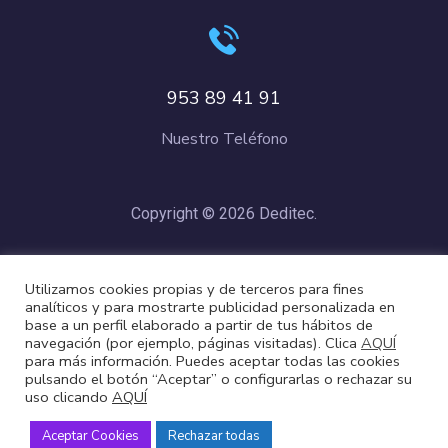
953 89 41 91
Nuestro Teléfono
Copyright © 2026 Deditec.
Política de Privacidad
–
Condiciones de Compra
–
Política de
Utilizamos cookies propias y de terceros para fines
Cookies
analíticos y para mostrarte publicidad personalizada en
base a un perfil elaborado a partir de tus hábitos de
navegación (por ejemplo, páginas visitadas). Clica
AQUÍ
para más información. Puedes aceptar todas las cookies
pulsando el botón “Aceptar” o configurarlas o rechazar su
uso clicando
AQUÍ
Aceptar Cookies
Rechazar todas