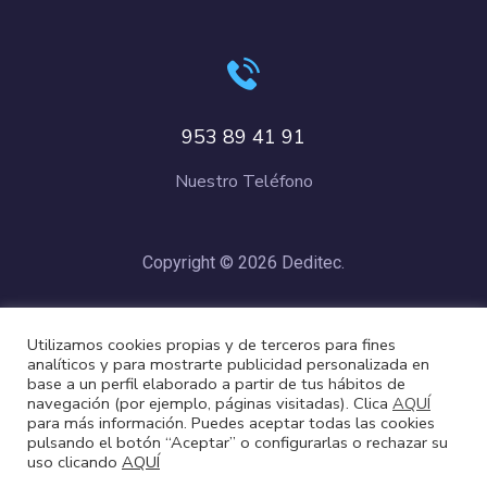
953 89 41 91
Nuestro Teléfono
Copyright © 2026 Deditec.
Política de Privacidad
–
Condiciones de Compra
–
Política de
Utilizamos cookies propias y de terceros para fines
Cookies
analíticos y para mostrarte publicidad personalizada en
base a un perfil elaborado a partir de tus hábitos de
navegación (por ejemplo, páginas visitadas). Clica
AQUÍ
para más información. Puedes aceptar todas las cookies
pulsando el botón “Aceptar” o configurarlas o rechazar su
uso clicando
AQUÍ