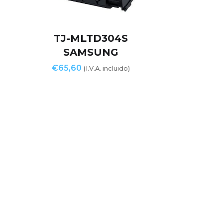
TJ-MLTD304S
SAMSUNG
€
65,60
(I.V.A. incluido)