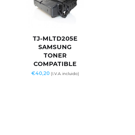
TJ-MLTD205E
SAMSUNG
TONER
COMPATIBLE
€
40,20
(I.V.A. incluido)