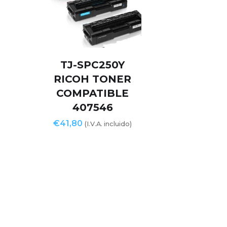
TJ-SPC250Y
RICOH TONER
COMPATIBLE
407546
€
41,80
(I.V.A. incluido)