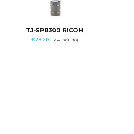
TJ-SP8300 RICOH
€
28,20
(I.V.A. incluido)