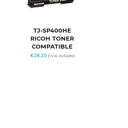
TJ-SP400HE
RICOH TONER
COMPATIBLE
€
28,20
(I.V.A. incluido)