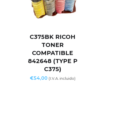
C375BK RICOH
TONER
COMPATIBLE
842648 (TYPE P
C375)
€
54,00
(I.V.A. incluido)