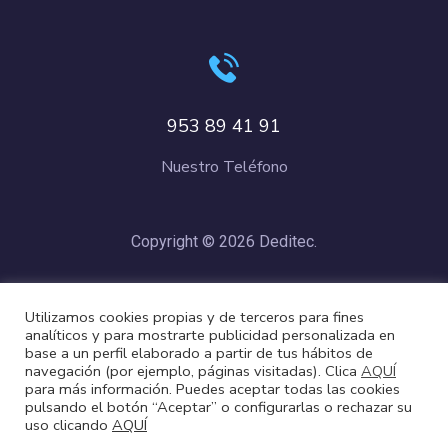
953 89 41 91
Nuestro Teléfono
Copyright © 2026 Deditec.
Política de Privacidad
–
Condiciones de Compra
–
Política de
Utilizamos cookies propias y de terceros para fines
Cookies
analíticos y para mostrarte publicidad personalizada en
base a un perfil elaborado a partir de tus hábitos de
navegación (por ejemplo, páginas visitadas). Clica
AQUÍ
para más información. Puedes aceptar todas las cookies
pulsando el botón “Aceptar” o configurarlas o rechazar su
uso clicando
AQUÍ