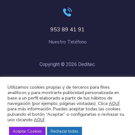
953 89 41 91
Nuestro Teléfono
Copyright © 2026 Deditec.
Política de Privacidad
–
Condiciones de Compra
–
Política de
Utilizamos cookies propias y de terceros para fines
Cookies
analíticos y para mostrarte publicidad personalizada en
base a un perfil elaborado a partir de tus hábitos de
navegación (por ejemplo, páginas visitadas). Clica
AQUÍ
para más información. Puedes aceptar todas las cookies
pulsando el botón “Aceptar” o configurarlas o rechazar su
uso clicando
AQUÍ
Aceptar Cookies
Rechazar todas