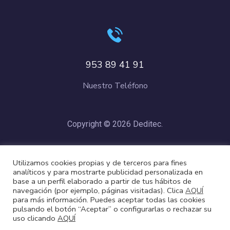
953 89 41 91
Nuestro Teléfono
Copyright © 2026 Deditec.
Política de Privacidad
–
Condiciones de Compra
–
Política de
Utilizamos cookies propias y de terceros para fines
Cookies
analíticos y para mostrarte publicidad personalizada en
base a un perfil elaborado a partir de tus hábitos de
navegación (por ejemplo, páginas visitadas). Clica
AQUÍ
para más información. Puedes aceptar todas las cookies
pulsando el botón “Aceptar” o configurarlas o rechazar su
uso clicando
AQUÍ