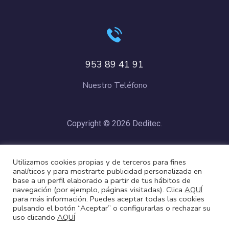
953 89 41 91
Nuestro Teléfono
Copyright © 2026 Deditec.
Política de Privacidad
–
Condiciones de Compra
–
Política de
Utilizamos cookies propias y de terceros para fines
Cookies
analíticos y para mostrarte publicidad personalizada en
base a un perfil elaborado a partir de tus hábitos de
navegación (por ejemplo, páginas visitadas). Clica
AQUÍ
para más información. Puedes aceptar todas las cookies
pulsando el botón “Aceptar” o configurarlas o rechazar su
uso clicando
AQUÍ