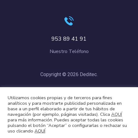
953 89 41 91
Nuestro Teléfono
Copyright © 2026 Deditec.
Política de Privacidad
–
Condiciones de Compra
–
Política de
Utilizamos cookies propias y de terceros para fines
Cookies
analíticos y para mostrarte publicidad personalizada en
base a un perfil elaborado a partir de tus hábitos de
navegación (por ejemplo, páginas visitadas). Clica
AQUÍ
para más información. Puedes aceptar todas las cookies
pulsando el botón “Aceptar” o configurarlas o rechazar su
uso clicando
AQUÍ