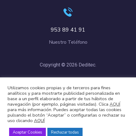
953 89 41 91
Nuestro Teléfono
Copyright © 2026 Deditec.
Política de Privacidad
–
Condiciones de Compra
–
Política de
Utilizamos cookies propias y de terceros para fines
Cookies
analíticos y para mostrarte publicidad personalizada en
base a un perfil elaborado a partir de tus hábitos de
navegación (por ejemplo, páginas visitadas). Clica
AQUÍ
para más información. Puedes aceptar todas las cookies
pulsando el botón “Aceptar” o configurarlas o rechazar su
uso clicando
AQUÍ
Aceptar Cookies
Rechazar todas