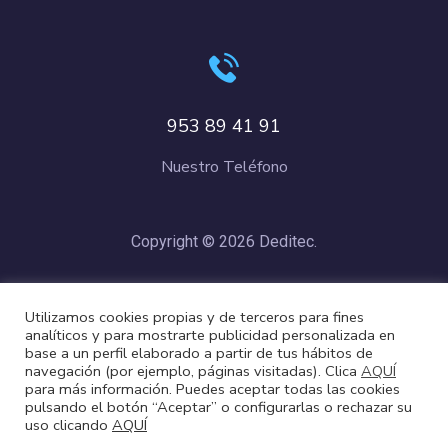
953 89 41 91
Nuestro Teléfono
Copyright © 2026 Deditec.
Política de Privacidad
–
Condiciones de Compra
–
Política de
Utilizamos cookies propias y de terceros para fines
Cookies
analíticos y para mostrarte publicidad personalizada en
base a un perfil elaborado a partir de tus hábitos de
navegación (por ejemplo, páginas visitadas). Clica
AQUÍ
para más información. Puedes aceptar todas las cookies
pulsando el botón “Aceptar” o configurarlas o rechazar su
uso clicando
AQUÍ