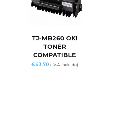
TJ-MB260 OKI
TONER
COMPATIBLE
€
63,70
(I.V.A. incluido)