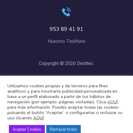
953 89 41 91
Nuestro Teléfono
Copyright © 2026 Deditec.
Política de Privacidad
–
Condiciones de Compra
–
Política de
Utilizamos cookies propias y de terceros para fines
Cookies
analíticos y para mostrarte publicidad personalizada en
base a un perfil elaborado a partir de tus hábitos de
navegación (por ejemplo, páginas visitadas). Clica
AQUÍ
para más información. Puedes aceptar todas las cookies
pulsando el botón “Aceptar” o configurarlas o rechazar su
uso clicando
AQUÍ
Aceptar Cookies
Rechazar todas