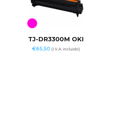
TJ-DR3300M OKI
€
65,50
(I.V.A. incluido)