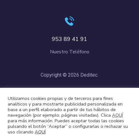
953 89 41 91
Nuestro Teléfono
Copyright © 2026 Deditec.
Política de Privacidad
–
Condiciones de Compra
–
Política de
Utilizamos cookies propias y de terceros para fines
Cookies
analíticos y para mostrarte publicidad personalizada en
base a un perfil elaborado a partir de tus hábitos de
navegación (por ejemplo, páginas visitadas). Clica
AQUÍ
para más información. Puedes aceptar todas las cookies
pulsando el botón “Aceptar” o configurarlas o rechazar su
uso clicando
AQUÍ