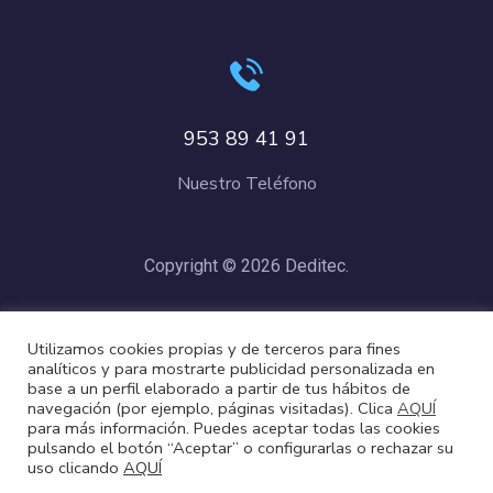
953 89 41 91
Nuestro Teléfono
Copyright © 2026 Deditec.
Política de Privacidad
–
Condiciones de Compra
–
Política de
Utilizamos cookies propias y de terceros para fines
Cookies
analíticos y para mostrarte publicidad personalizada en
base a un perfil elaborado a partir de tus hábitos de
navegación (por ejemplo, páginas visitadas). Clica
AQUÍ
para más información. Puedes aceptar todas las cookies
pulsando el botón “Aceptar” o configurarlas o rechazar su
uso clicando
AQUÍ