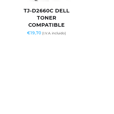
TJ-D2660C DELL
TONER
COMPATIBLE
€
19,70
(I.V.A. incluido)