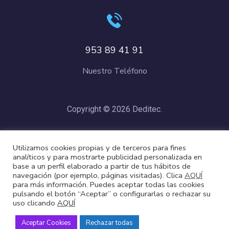
953 89 41 91
Nuestro Teléfono
Copyright © 2026 Deditec.
Política de Privacidad
–
Condiciones de Compra
–
Política de
Utilizamos cookies propias y de terceros para fines
Cookies
analíticos y para mostrarte publicidad personalizada en
base a un perfil elaborado a partir de tus hábitos de
navegación (por ejemplo, páginas visitadas). Clica
AQUÍ
para más información. Puedes aceptar todas las cookies
pulsando el botón “Aceptar” o configurarlas o rechazar su
uso clicando
AQUÍ
Aceptar Cookies
Rechazar todas