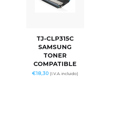
TJ-CLP315C
SAMSUNG
TONER
COMPATIBLE
€
18,30
(I.V.A. incluido)