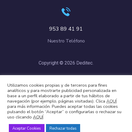
953 89 41 91
Nuestro Teléfono
Copyright © 2026 Deditec.
Política de Privacidad
–
Condiciones de Compra
–
Política de
Utilizamos cookies propias y de terceros para fines
Cookies
analíticos y para mostrarte publicidad personalizada en
base a un perfil elaborado a partir de tus hábitos de
navegación (por ejemplo, páginas visitadas). Clica
AQUÍ
para más información. Puedes aceptar todas las cookies
pulsando el botón “Aceptar” o configurarlas o rechazar su
uso clicando
AQUÍ
Aceptar Cookies
Rechazar todas