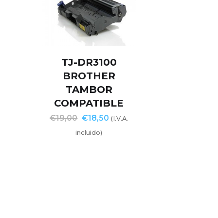
TJ-DR3100
BROTHER
TAMBOR
COMPATIBLE
€
19,00
€
18,50
(I.V.A.
incluido)