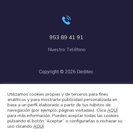
953 89 41 91
Nuestro Teléfono
Copyright © 2026 Deditec.
Política de Privacidad
–
Condiciones de Compra
–
Política de
Utilizamos cookies propias y de terceros para fines
Cookies
analíticos y para mostrarte publicidad personalizada en
base a un perfil elaborado a partir de tus hábitos de
navegación (por ejemplo, páginas visitadas). Clica
AQUÍ
para más información. Puedes aceptar todas las cookies
pulsando el botón “Aceptar” o configurarlas o rechazar su
uso clicando
AQUÍ