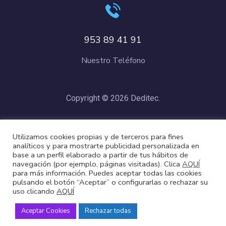
953 89 41 91
Nuestro Teléfono
Copyright © 2026 Deditec.
Política de Privacidad
–
Condiciones de Compra
–
Política de
Utilizamos cookies propias y de terceros para fines
Cookies
analíticos y para mostrarte publicidad personalizada en
base a un perfil elaborado a partir de tus hábitos de
navegación (por ejemplo, páginas visitadas). Clica
AQUÍ
para más información. Puedes aceptar todas las cookies
pulsando el botón “Aceptar” o configurarlas o rechazar su
uso clicando
AQUÍ
Aceptar Cookies
Rechazar todas