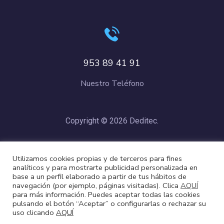
953 89 41 91
Nuestro Teléfono
Copyright © 2026 Deditec.
Política de Privacidad
–
Condiciones de Compra
–
Política de
Utilizamos cookies propias y de terceros para fines
Cookies
analíticos y para mostrarte publicidad personalizada en
base a un perfil elaborado a partir de tus hábitos de
navegación (por ejemplo, páginas visitadas). Clica
AQUÍ
para más información. Puedes aceptar todas las cookies
pulsando el botón “Aceptar” o configurarlas o rechazar su
uso clicando
AQUÍ