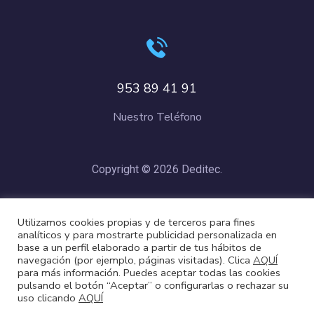
953 89 41 91
Nuestro Teléfono
Copyright © 2026 Deditec.
Política de Privacidad
–
Condiciones de Compra
–
Política de
Utilizamos cookies propias y de terceros para fines
Cookies
analíticos y para mostrarte publicidad personalizada en
base a un perfil elaborado a partir de tus hábitos de
navegación (por ejemplo, páginas visitadas). Clica
AQUÍ
para más información. Puedes aceptar todas las cookies
pulsando el botón “Aceptar” o configurarlas o rechazar su
uso clicando
AQUÍ