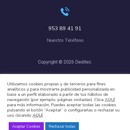
953 89 41 91
Nuestro Teléfono
Copyright © 2026 Deditec.
Política de Privacidad
–
Condiciones de Compra
–
Política de
Utilizamos cookies propias y de terceros para fines
Cookies
analíticos y para mostrarte publicidad personalizada en
base a un perfil elaborado a partir de tus hábitos de
navegación (por ejemplo, páginas visitadas). Clica
AQUÍ
para más información. Puedes aceptar todas las cookies
pulsando el botón “Aceptar” o configurarlas o rechazar su
uso clicando
AQUÍ
Aceptar Cookies
Rechazar todas