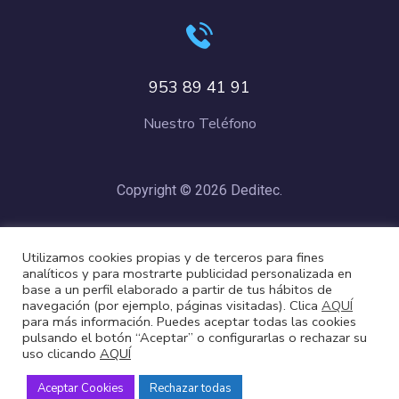
953 89 41 91
Nuestro Teléfono
Copyright © 2026 Deditec.
Política de Privacidad
–
Condiciones de Compra
–
Política de
Utilizamos cookies propias y de terceros para fines
Cookies
analíticos y para mostrarte publicidad personalizada en
base a un perfil elaborado a partir de tus hábitos de
navegación (por ejemplo, páginas visitadas). Clica
AQUÍ
para más información. Puedes aceptar todas las cookies
pulsando el botón “Aceptar” o configurarlas o rechazar su
uso clicando
AQUÍ
Aceptar Cookies
Rechazar todas