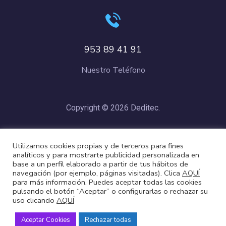
953 89 41 91
Nuestro Teléfono
Copyright © 2026 Deditec.
Política de Privacidad
–
Condiciones de Compra
–
Política de
Utilizamos cookies propias y de terceros para fines
Cookies
analíticos y para mostrarte publicidad personalizada en
base a un perfil elaborado a partir de tus hábitos de
navegación (por ejemplo, páginas visitadas). Clica
AQUÍ
para más información. Puedes aceptar todas las cookies
pulsando el botón “Aceptar” o configurarlas o rechazar su
uso clicando
AQUÍ
Aceptar Cookies
Rechazar todas