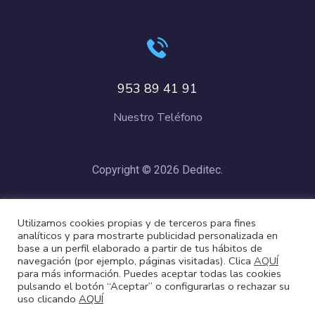
953 89 41 91
Nuestro Teléfono
Copyright © 2026 Deditec.
Política de Privacidad
–
Condiciones de Compra
–
Política de
Utilizamos cookies propias y de terceros para fines
Cookies
analíticos y para mostrarte publicidad personalizada en
base a un perfil elaborado a partir de tus hábitos de
navegación (por ejemplo, páginas visitadas). Clica
AQUÍ
para más información. Puedes aceptar todas las cookies
pulsando el botón “Aceptar” o configurarlas o rechazar su
uso clicando
AQUÍ